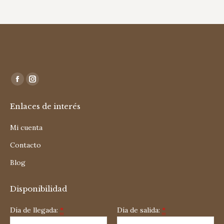
Encuéntranos en:
Facebook
Instagram
page
page
Enlaces de interés
opens
opens
in
in
Mi cuenta
new
new
Contacto
window
window
Blog
Disponibilidad
Día de llegada:
*
Día de salida:
*