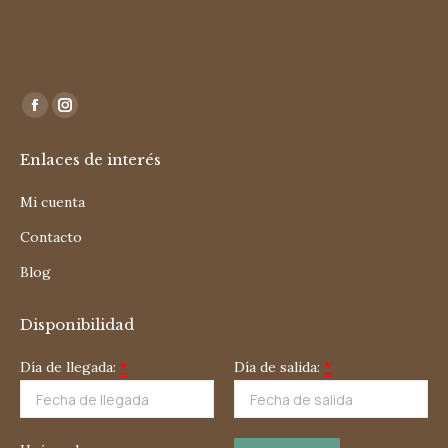
Encuéntranos en:
Facebook
Instagram
page
page
Enlaces de interés
opens
opens
in
in
Mi cuenta
new
new
Contacto
window
window
Blog
Disponibilidad
Día de llegada:
*
Día de salida:
*