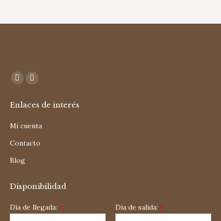
Encuéntranos en:
Facebook
Instagram
page
page
Enlaces de interés
opens
opens
in
in
Mi cuenta
new
new
Contacto
window
window
Blog
Disponibilidad
Día de llegada:
*
Día de salida:
*