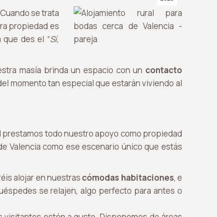
 Cuando se trata
tra propiedad es
 que des el “
Sí,
estra masía brinda un espacio con un
contacto
 del momento tan especial que estarán viviendo al
ial prestamos todo nuestro apoyo como propiedad
a de Valencia como ese escenario único que estás
réis alojar en nuestras
cómodas habitaciones
, e
uéspedes se relajen, algo perfecto para antes o
s visitantes estén a gusto. Disponemos de áreas