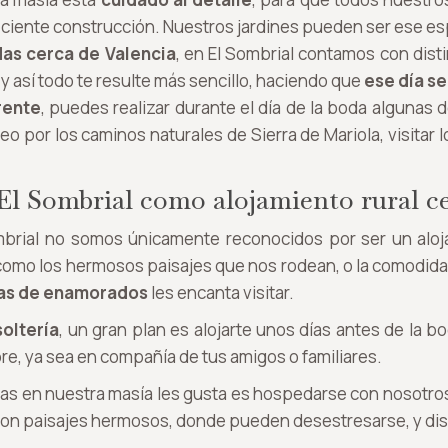
 reciente construcción. Nuestros jardines pueden ser ese e
das cerca de Valencia
, en El Sombrial contamos con dist
y así todo te resulte más sencillo, haciendo que
ese día s
rente
, puedes realizar durante el día de la boda algunas 
 por los caminos naturales de Sierra de Mariola, visitar lo
 El Sombrial como alojamiento rural c
mbrial no somos únicamente reconocidos por ser un aloja
omo los hermosos paisajes que nos rodean, o la comodidad
as de enamorados
les encanta visitar.
oltería
, un gran plan es alojarte unos días antes de la bo
ibre, ya sea en compañía de tus amigos o familiares.
das en nuestra masía les gusta es hospedarse con nosotro
 con paisajes hermosos, donde pueden desestresarse, y di