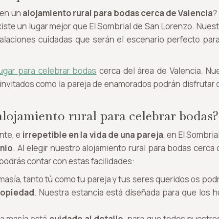
 en un
alojamiento rural para bodas cerca de Valencia
?
xiste un lugar mejor que El Sombrial de San Lorenzo. Nues
alaciones cuidadas que serán el escenario perfecto para
ugar para celebrar bodas
cerca del área de Valencia. Nu
os invitados como la pareja de enamorados podrán disfrutar
lojamiento rural para celebrar bodas?
nte, e
irrepetible en la vida de una pareja
, en El Sombr
nio
. Al elegir nuestro alojamiento rural para bodas cerc
odrás contar con estas facilidades:
 masía, tanto tú como tu pareja y tus seres queridos os pod
ropiedad
. Nuestra estancia está diseñada para que los h
la masía está
cuidado al detalle
, para que todos nuestro