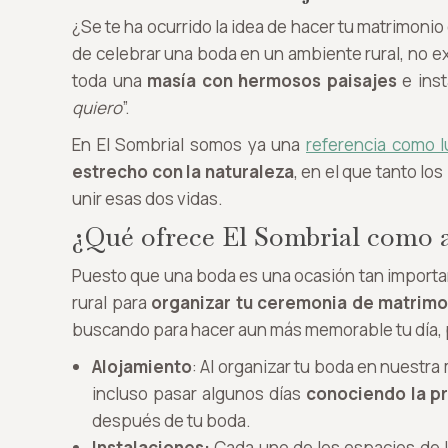
¿Se te ha ocurrido la idea de hacer tu matrimonio
de celebrar una boda en un ambiente rural, no e
toda una
masía con hermosos paisajes
e inst
quiero
”.
En El Sombrial somos ya una
referencia como l
estrecho con la naturaleza
, en el que tanto l
unir esas dos vidas.
¿Qué ofrece El Sombrial como a
Puesto que una boda es una ocasión tan importa
rural para
organizar tu ceremonia de matrimo
buscando para hacer aun más memorable tu día, p
Alojamiento
: Al organizar tu boda en nuestra
incluso pasar algunos días
conociendo la p
después de tu boda.
Instalaciones:
Cada uno de los espacios de 