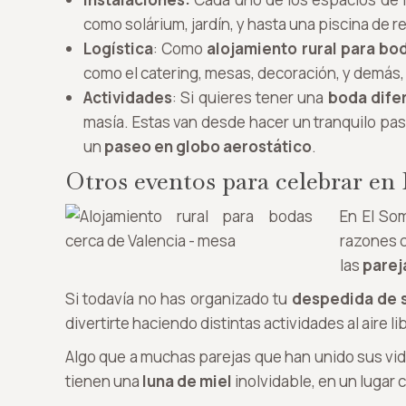
como solárium, jardín, y hasta una piscina de
Logística
: Como
alojamiento rural para bo
como el catering, mesas, decoración, y demás, 
Actividades
: Si quieres tener una
boda dife
masía. Estas van desde hacer un tranquilo paseo
un
paseo en globo aerostático
.
Otros eventos para celebrar en
En El So
razones c
las
parej
Si todavía no has organizado tu
despedida de s
divertirte haciendo distintas actividades al aire l
Algo que a muchas parejas que han unido sus vi
tienen una
luna de miel
inolvidable, en un lugar