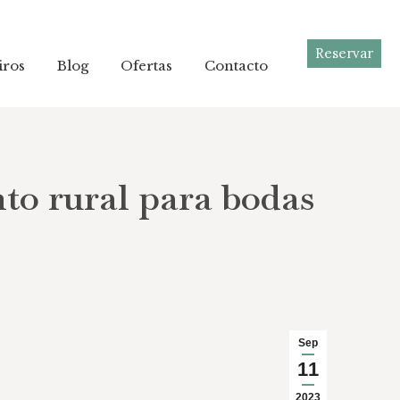
Reservar
Reservar
iros
iros
Blog
Blog
Ofertas
Ofertas
Contacto
Contacto
to rural para bodas
Sep
11
2023