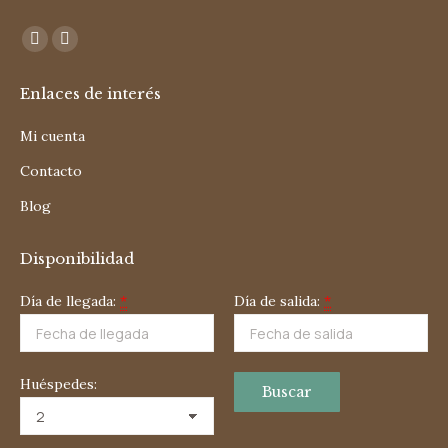
Encuéntranos en:
Facebook
Instagram
page
page
Enlaces de interés
opens
opens
in
in
Mi cuenta
new
new
Contacto
window
window
Blog
Disponibilidad
Día de llegada:
*
Día de salida:
*
Huéspedes: