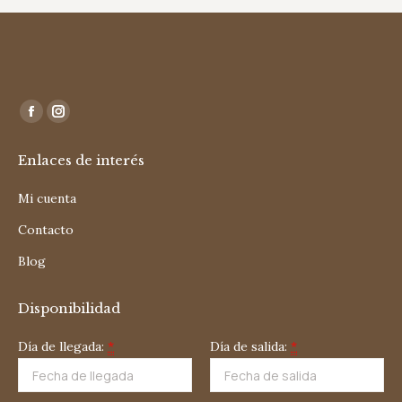
Encuéntranos en:
Facebook
Instagram
page
page
Enlaces de interés
opens
opens
in
in
Mi cuenta
new
new
Contacto
window
window
Blog
Disponibilidad
Día de llegada:
*
Día de salida:
*