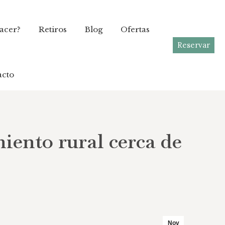
acer?
acer?
Retiros
Retiros
Blog
Blog
Ofertas
Ofertas
Reservar
Reservar
acto
acto
miento rural cerca de
Nov