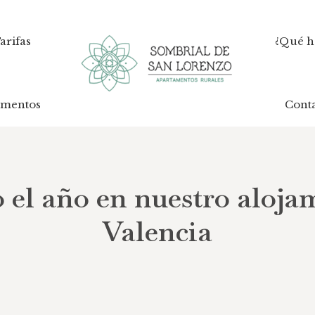
arifas
arifas
¿Qué h
¿Qué h
amentos
amentos
Cont
Cont
o el año en nuestro aloja
Valencia