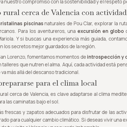
a nuestro compromiso con la sostenibilidad y el respeto po
 rural cerca de Valencia con actividad
cristalinas piscinas
naturales de Pou Clar, explorar la rut
rcanos. Para los aventureros, una
excursión en globo
o
 Mariola. Y si buscas una experiencia más guiada, contam
n los secretos mejor guardados de la región.
e San Lorenzo, fomentamos momentos de
introspección y 
en talleres que nutren el alma. Aquí, cada actividad está p
 va más allá del descanso tradicional.
prepararse para el clima local
 rural cerca de Valencia, es clave adaptarse al clima med
a las caminatas bajo el sol.
 frescas y zapatos adecuados para disfrutar de las activi
rado para cualquier cambio climático. Si deseas vivir una 