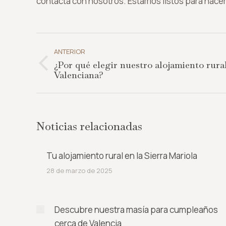
contacta con nosotros. Estamos listos para hacer 
Navegación
entre
ANTERIOR
¿Por qué elegir nuestro alojamiento rur
publicaciones
Publicación
Valenciana?
anterior:
Noticias relacionadas
Tu alojamiento rural en la Sierra Mariola
28 de marzo de 2025
Descubre nuestra masía para cumpleaños
cerca de Valencia