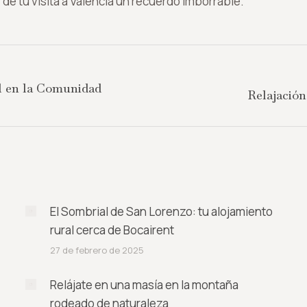
de tu visita a Valencia un recuerdo imborrable.
al en la Comunidad
Publicación
Relajación
siguiente:
El Sombrial de San Lorenzo: tu alojamiento
rural cerca de Bocairent
27 de febrero de 2025
Relájate en una masía en la montaña
rodeado de naturaleza