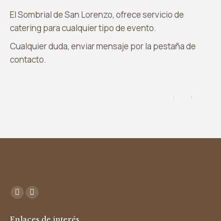
El Sombrial de San Lorenzo, ofrece servicio de
catering para cualquier tipo de evento.
Cualquier duda, enviar mensaje por la pestaña de
contacto.
Encuéntranos en:
Facebook
Instagram
page
page
Enlaces de interés