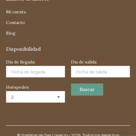
opens
opens
in
in
Mi cuenta
new
new
Contacto
window
window
Blog
Disponibilidad
Día de llegada:
*
Día de salida:
*
Huéspedes:
© Sombrial de San Lorenzo - 2026. Todos los derechos