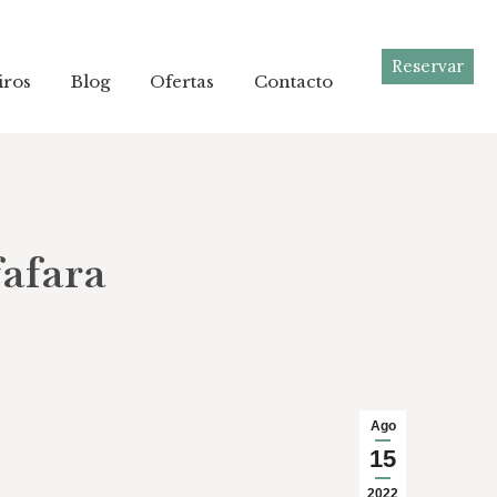
Reservar
Reservar
iros
iros
Blog
Blog
Ofertas
Ofertas
Contacto
Contacto
fafara
Ago
15
2022