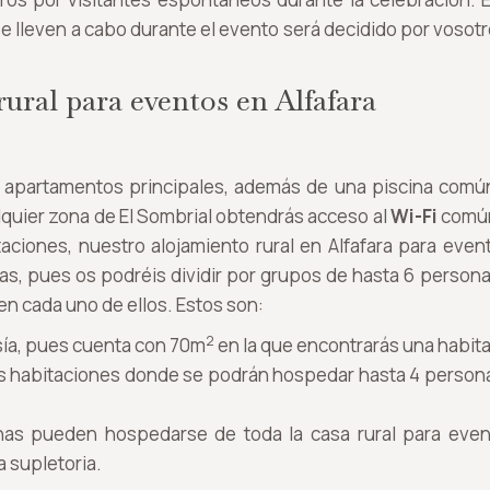
 se lleven a cabo durante el evento será decidido por voso
rural para eventos en Alfafara
es apartamentos principales, además de una piscina comú
alquier zona de El Sombrial obtendrás acceso al
Wi-Fi
comú
itaciones, nuestro alojamiento rural en Alfafara para even
tas, pues os podréis dividir por grupos de hasta 6 perso
en cada uno de ellos. Estos son:
2
sía, pues cuenta con 70m
en la que encontrarás una habit
 habitaciones donde se podrán hospedar hasta 4 personas
as pueden hospedarse de toda la casa rural para even
a supletoria.