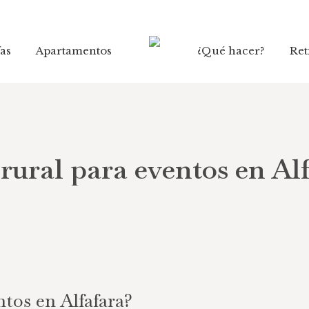
fas
fas
Apartamentos
Apartamentos
¿Qué hacer?
¿Qué hacer?
Ret
Ret
rural para eventos en Al
ntos en Alfafara?