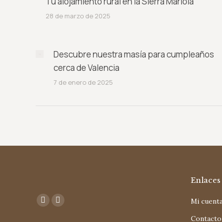
Tu alojamiento rural en la Sierra Mariola
28 de marzo de 2025
Descubre nuestra masía para cumpleaños
cerca de Valencia
7 de enero de 2025
Enlaces 
Encuéntranos en:
Mi cuent
Facebook
Instagram
Contacto
page
page