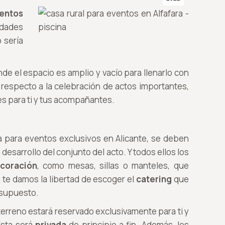
ventos
idades
 sería
de el espacio es amplio y vacío para llenarlo con
 respecto a la celebración de actos importantes,
es para ti y tus acompañantes.
ara para eventos exclusivos en Alicante, se deben
esarrollo del conjunto del acto. Y todos ellos los
coración
, como mesas, sillas o manteles, que
 te damos la libertad de escoger el
catering
que
esupuesto.
terreno estará reservado exclusivamente para ti y
Esta será
privada
de principio a fin. Además, los