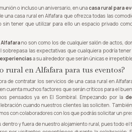
munión o incluso un aniversario, en una
casa rural para e
 de una casa rural en Alfafara que ofrezca todas las comod
sin tener que utilizar para ello un espacio privado como
 Alfafara
no son como los de cualquier salón de actos, don
l sobrepasa las expectativas que cualquiera podría tener
experiencias
a su alrededor que serán únicas e irrepetibl
 rural en Alfafara para tus eventos?
hora de contratar los servicios de una casa rural en Alfaf
en cuenta muchos factores que serán críticos para el buen d
os pensados ya en El Sombiral. Empezando por la
de
lebración cuando nuestros clientes las soliciten. También
ntamos con colaboradores con los que podrás solicitar un pr
dentro y fuera de nuestro alojamiento rural, pues todo el 
ros por visitantes espontáneos durante la celebración. 