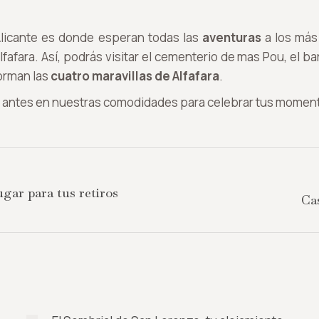
 Alicante es donde esperan todas las
aventuras
a los más
fafara. Así, podrás visitar el cementerio de mas Pou, el ba
forman las
cuatro maravillas de Alfafara
.
o antes en nuestras comodidades para celebrar tus mome
ugar para tus retiros
Publicación
Cas
siguiente: