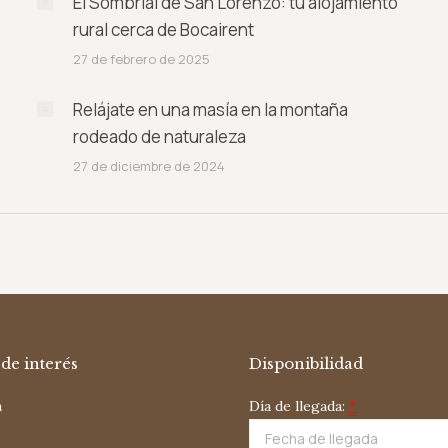
El Sombrial de San Lorenzo: tu alojamiento
rural cerca de Bocairent
27 de febrero de 2025
Relájate en una masía en la montaña
rodeado de naturaleza
27 de diciembre de 2024
de interés
Disponibilidad
a
Día de llegada:
*